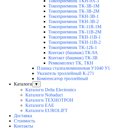
Токоприемник ТКН-9А-3
Токоприемник ТК-3В-1М
Токоприемник ТК-3В-2М
Токоприемник ТКН-3В-1
Токоприемник ТКН-3В-2
Токоприемник ТК-11В-1М
Токоприемник ТК-11В-2М
Токоприемник ТКН-11В-1
Токоприемник ТКН-11В-2
Токоприемник ТК-12Б-1
Контакт (башмак) ТК-9А
Контакт (башмак) ТК-3В
Ремкомплект ТК, ТКН
Планка сталеалюминиевая У1040 У1
Указатель троллейный К-271
Компенсатор троллейный
Каталоги
▼
Каталоги Delta Electronics
Каталоги Nobaduct
Каталоги ТЕХНОТРОН
Каталоги EAE
Каталоги EUROLIFT
Доставка
Стоимость
Контакты