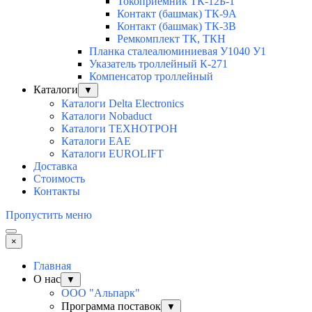
Токоприемник ТК-12Б-1
Контакт (башмак) ТК-9А
Контакт (башмак) ТК-3В
Ремкомплект ТК, ТКН
Планка сталеалюминиевая У1040 У1
Указатель троллейный К-271
Компенсатор троллейный
Каталоги
▼
Каталоги Delta Electronics
Каталоги Nobaduct
Каталоги ТЕХНОТРОН
Каталоги EAE
Каталоги EUROLIFT
Доставка
Стоимость
Контакты
Пропустить меню
×
Главная
О нас
▼
ООО "Альпарк"
Программа поставок
▼