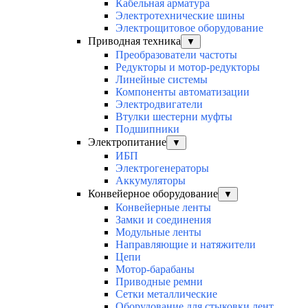
Кабельная арматура
Электротехнические шины
Электрощитовое оборудование
Приводная техника
▼
Преобразователи частоты
Редукторы и мотор-редукторы
Линейные системы
Компоненты автоматизации
Электродвигатели
Втулки шестерни муфты
Подшипники
Электропитание
▼
ИБП
Электрогенераторы
Аккумуляторы
Конвейерное оборудование
▼
Конвейерные ленты
Замки и соединения
Модульные ленты
Направляющие и натяжители
Цепи
Мотор-барабаны
Приводные ремни
Сетки металлические
Оборудование для стыковки лент