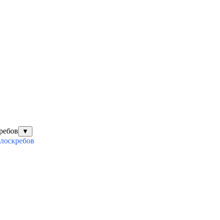
ребов
▼
илоскребов