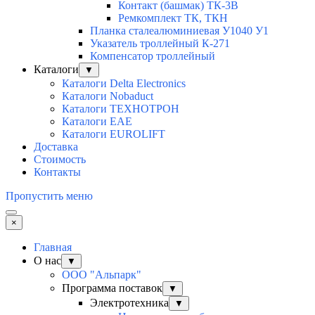
Контакт (башмак) ТК-3В
Ремкомплект ТК, ТКН
Планка сталеалюминиевая У1040 У1
Указатель троллейный К-271
Компенсатор троллейный
Каталоги
▼
Каталоги Delta Electronics
Каталоги Nobaduct
Каталоги ТЕХНОТРОН
Каталоги EAE
Каталоги EUROLIFT
Доставка
Стоимость
Контакты
Пропустить меню
×
Главная
О нас
▼
ООО "Альпарк"
Программа поставок
▼
Электротехника
▼