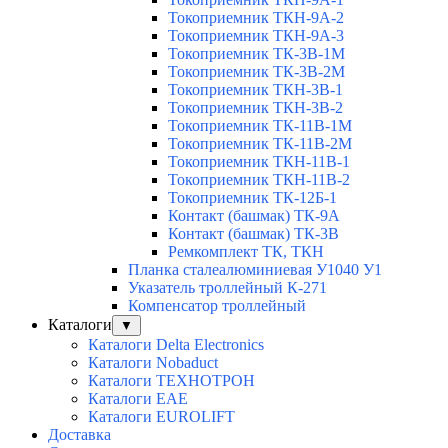
Токоприемник ТКН-9А-2
Токоприемник ТКН-9А-3
Токоприемник ТК-3В-1М
Токоприемник ТК-3В-2М
Токоприемник ТКН-3В-1
Токоприемник ТКН-3В-2
Токоприемник ТК-11В-1М
Токоприемник ТК-11В-2М
Токоприемник ТКН-11В-1
Токоприемник ТКН-11В-2
Токоприемник ТК-12Б-1
Контакт (башмак) ТК-9А
Контакт (башмак) ТК-3В
Ремкомплект ТК, ТКН
Планка сталеалюминиевая У1040 У1
Указатель троллейный К-271
Компенсатор троллейный
Каталоги
▼
Каталоги Delta Electronics
Каталоги Nobaduct
Каталоги ТЕХНОТРОН
Каталоги EAE
Каталоги EUROLIFT
Доставка