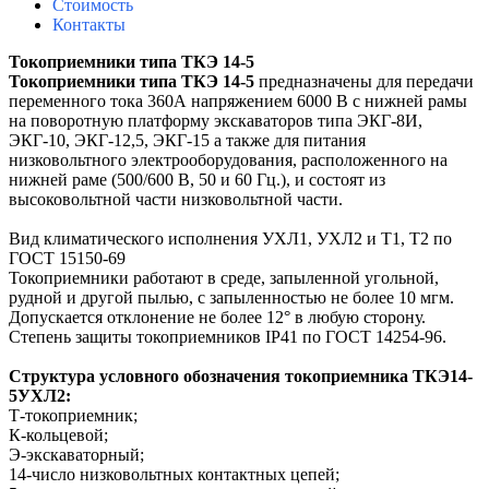
Стоимость
Контакты
Токоприемники типа ТКЭ 14-5
Токоприемники типа ТКЭ 14-5
предназначены для передачи
переменного тока 360А напряжением 6000 В с нижней рамы
на поворотную платформу экскаваторов типа ЭКГ-8И,
ЭКГ-10, ЭКГ-12,5, ЭКГ-15 а также для питания
низковольтного электрооборудования, расположенного на
нижней раме (500/600 В, 50 и 60 Гц.), и состоят из
высоковольтной части низковольтной части.
Вид климатического исполнения УХЛ1, УХЛ2 и Т1, Т2 по
ГОСТ 15150-69
Токоприемники работают в среде, запыленной угольной,
рудной и другой пылью, с запыленностью не более 10 мгм.
Допускается отклонение не более 12° в любую сторону.
Степень защиты токоприемников IP41 по ГОСТ 14254-96.
Структура условного обозначения токоприемника ТКЭ14-
5УХЛ2:
Т-токоприемник;
К-кольцевой;
Э-экскаваторный;
14-число низковольтных контактных цепей;