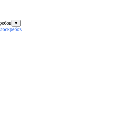
ребов
▼
илоскребов