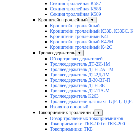
Секция троллейная К587
Секция троллейная К588
Секция троллейная К589
Кронштейн троллейный
▼
Кронштейн троллейный
Кронштейн троллейный К33Б, К33БС, 
Кронштейн троллейный К41
Кронштейн троллейный К42М
Кронштейн троллейный К42С
Троллеедержатель
▼
Обзор троллеедержателей
Троллеедержатель ДТ-2И-1М
Троллеедержатель ДТН-2А-1М
Троллеедержатель ДТ-2Д-1М
Троллеедержатель Д-30-ВГ-П
Троллеедержатель ДТН-8Е
Троллеедержатель ДТ-11А-М
Троллеедержатель К263
Троллеедержатели для шахт ТДР-1, ТДР
Изолятор опорный
Токоприемник троллейный
▼
Обзор троллейных токоприемников
Токоприемники ТКК-100 и ТКК-200
Токоприемники ТКБ