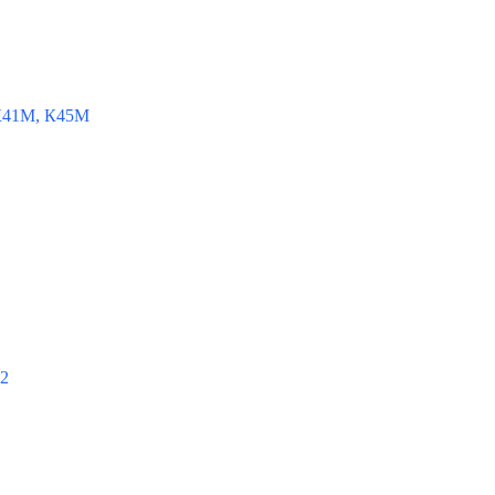
К41М, К45М
-2