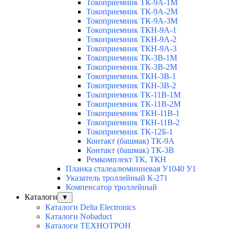
Токоприемник ТК-9А-1М
Токоприемник ТК-9А-2М
Токоприемник ТК-9А-3М
Токоприемник ТКН-9А-1
Токоприемник ТКН-9А-2
Токоприемник ТКН-9А-3
Токоприемник ТК-3В-1М
Токоприемник ТК-3В-2М
Токоприемник ТКН-3В-1
Токоприемник ТКН-3В-2
Токоприемник ТК-11В-1М
Токоприемник ТК-11В-2М
Токоприемник ТКН-11В-1
Токоприемник ТКН-11В-2
Токоприемник ТК-12Б-1
Контакт (башмак) ТК-9А
Контакт (башмак) ТК-3В
Ремкомплект ТК, ТКН
Планка сталеалюминиевая У1040 У1
Указатель троллейный К-271
Компенсатор троллейный
Каталоги
▼
Каталоги Delta Electronics
Каталоги Nobaduct
Каталоги ТЕХНОТРОН