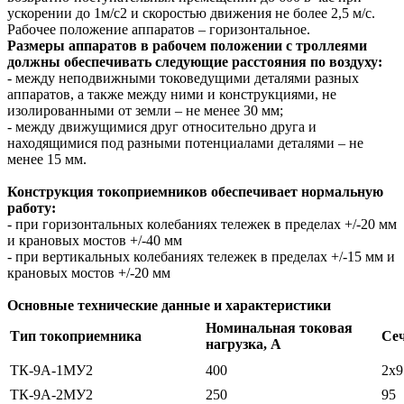
ускорении до 1м/с2 и скоростью движения не более 2,5 м/с.
Рабочее положение аппаратов – горизонтальное.
Размеры аппаратов в рабочем положении с троллеями
должны обеспечивать следующие расстояния по воздуху:
- между неподвижными токоведущими деталями разных
аппаратов, а также между ними и конструкциями, не
изолированными от земли – не менее 30 мм;
- между движущимися друг относительно друга и
находящимися под разными потенциалами деталями – не
менее 15 мм.
Конструкция токоприемников обеспечивает нормальную
работу:
- при горизонтальных колебаниях тележек в пределах +/-20 мм
и крановых мостов +/-40 мм
- при вертикальных колебаниях тележек в пределах +/-15 мм и
крановых мостов +/-20 мм
Основные технические данные и характеристики
Номинальная токовая
Тип токоприемника
Сеч
нагрузка, А
ТК-9А-1МУ2
400
2х9
ТК-9А-2МУ2
250
95