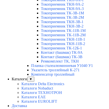
Токоприемник ТКН-9А-2
Токоприемник ТКН-9А-3
Токоприемник ТК-3В-1М
Токоприемник ТК-3В-2М
Токоприемник ТКН-3В-1
Токоприемник ТКН-3В-2
Токоприемник ТК-11В-1М
Токоприемник ТК-11В-2М
Токоприемник ТКН-11В-1
Токоприемник ТКН-11В-2
Токоприемник ТК-12Б-1
Контакт (башмак) ТК-9А
Контакт (башмак) ТК-3В
Ремкомплект ТК, ТКН
Планка сталеалюминиевая У1040 У1
Указатель троллейный К-271
Компенсатор троллейный
Каталоги
▼
Каталоги Delta Electronics
Каталоги Nobaduct
Каталоги ТЕХНОТРОН
Каталоги EAE
Каталоги EUROLIFT
Доставка