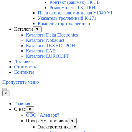
Контакт (башмак) ТК-3В
Ремкомплект ТК, ТКН
Планка сталеалюминиевая У1040 У1
Указатель троллейный К-271
Компенсатор троллейный
Каталоги
▼
Каталоги Delta Electronics
Каталоги Nobaduct
Каталоги ТЕХНОТРОН
Каталоги EAE
Каталоги EUROLIFT
Доставка
Стоимость
Контакты
Пропустить меню
×
Главная
О нас
▼
ООО "Альпарк"
Программа поставок
▼
Электротехника
▼