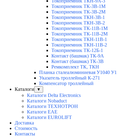
Токоприемник ТКН-9А-3
Токоприемник ТК-3В-1М
Токоприемник ТК-3В-2М
Токоприемник ТКН-3В-1
Токоприемник ТКН-3В-2
Токоприемник ТК-11В-1М
Токоприемник ТК-11В-2М
Токоприемник ТКН-11В-1
Токоприемник ТКН-11В-2
Токоприемник ТК-12Б-1
Контакт (башмак) ТК-9А
Контакт (башмак) ТК-3В
Ремкомплект ТК, ТКН
Планка сталеалюминиевая У1040 У1
Указатель троллейный К-271
Компенсатор троллейный
Каталоги
▼
Каталоги Delta Electronics
Каталоги Nobaduct
Каталоги ТЕХНОТРОН
Каталоги EAE
Каталоги EUROLIFT
Доставка
Стоимость
Контакты