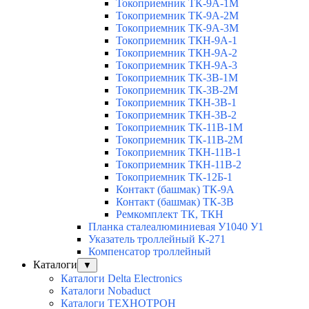
Токоприемник ТК-9А-1М
Токоприемник ТК-9А-2М
Токоприемник ТК-9А-3М
Токоприемник ТКН-9А-1
Токоприемник ТКН-9А-2
Токоприемник ТКН-9А-3
Токоприемник ТК-3В-1М
Токоприемник ТК-3В-2М
Токоприемник ТКН-3В-1
Токоприемник ТКН-3В-2
Токоприемник ТК-11В-1М
Токоприемник ТК-11В-2М
Токоприемник ТКН-11В-1
Токоприемник ТКН-11В-2
Токоприемник ТК-12Б-1
Контакт (башмак) ТК-9А
Контакт (башмак) ТК-3В
Ремкомплект ТК, ТКН
Планка сталеалюминиевая У1040 У1
Указатель троллейный К-271
Компенсатор троллейный
Каталоги
▼
Каталоги Delta Electronics
Каталоги Nobaduct
Каталоги ТЕХНОТРОН