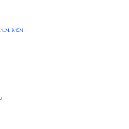
К41М, К45М
-2