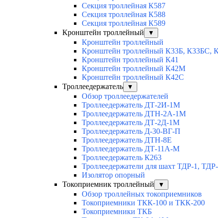
Секция троллейная К587
Секция троллейная К588
Секция троллейная К589
Кронштейн троллейный
▼
Кронштейн троллейный
Кронштейн троллейный К33Б, К33БС, 
Кронштейн троллейный К41
Кронштейн троллейный К42М
Кронштейн троллейный К42С
Троллеедержатель
▼
Обзор троллеедержателей
Троллеедержатель ДТ-2И-1М
Троллеедержатель ДТН-2А-1М
Троллеедержатель ДТ-2Д-1М
Троллеедержатель Д-30-ВГ-П
Троллеедержатель ДТН-8Е
Троллеедержатель ДТ-11А-М
Троллеедержатель К263
Троллеедержатели для шахт ТДР-1, ТДР
Изолятор опорный
Токоприемник троллейный
▼
Обзор троллейных токоприемников
Токоприемники ТКК-100 и ТКК-200
Токоприемники ТКБ