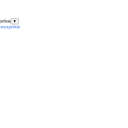
ребов
▼
илоскребов